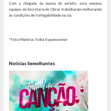
Com a chegada da massa de asfalto, esta semana,
equipes da Secretaria de Obras trabalharam melhorando
Hospedagem
as condições de trafegabilidade na via.
PUB
Calendário de Eventos
*Foto/Matéria: Folha Espumosense
Galeria de Fotos
Vídeos
Notícias Semelhantes
Notícias
Publicações
Contratos | Atas | Aditivos
Editais de Licitação
Parcerias | Patrocínio | Fomento | Colaboração | Convênios