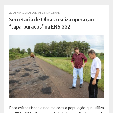
Estatísticas
20 DE MARÇO DE 2017 AS 15:43 /
GERAL
Símbolos
Secretaria de Obras realiza operação
“tapa-buracos” na ERS 332
Governo
Conselhos Municipais
Gabinete do Prefeito Municipal
Procuradoria e Assessoria Jurídica
Coordenadoria do Sistema de Controle Interno
Acompanhamento de Ações e Obras
Secretarias Municipais
Fazenda
Para evitar riscos ainda maiores à população que utiliza