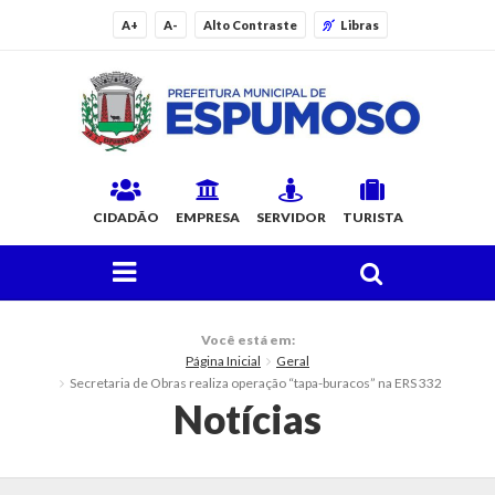
A+
A-
Alto Contraste
Libras
CIDADÃO
EMPRESA
SERVIDOR
TURISTA
FAÇA SUA BUSCA PELO SITE
O Município
Você está em:
Página Inicial
Geral
Histórico
Secretaria de Obras realiza operação “tapa-buracos” na ERS 332
Notícias
Localização
Origem do Nome