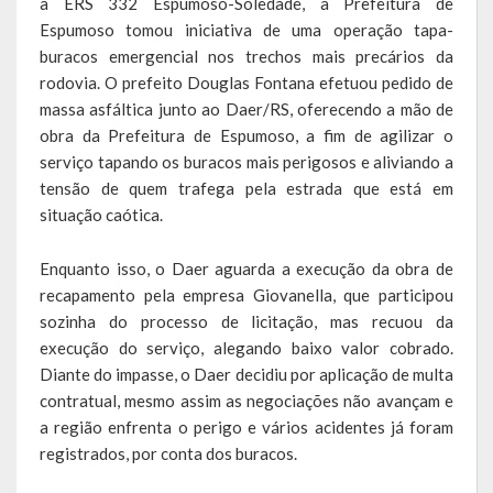
a ERS 332 Espumoso-Soledade, a Prefeitura de
Agricultura e Meio Ambiente
Espumoso tomou iniciativa de uma operação tapa-
buracos emergencial nos trechos mais precários da
Assistência Social e Habitação
rodovia. O prefeito Douglas Fontana efetuou pedido de
Coordenação e Planejamento
massa asfáltica junto ao Daer/RS, oferecendo a mão de
obra da Prefeitura de Espumoso, a fim de agilizar o
Educação, Cultura e Turismo
serviço tapando os buracos mais perigosos e aliviando a
tensão de quem trafega pela estrada que está em
Obras e Serviços Urbanos
situação caótica.
Saúde
Enquanto isso, o Daer aguarda a execução da obra de
recapamento pela empresa Giovanella, que participou
Transportes e Trânsito
sozinha do processo de licitação, mas recuou da
Geral do Governo
execução do serviço, alegando baixo valor cobrado.
Diante do impasse, o Daer decidiu por aplicação de multa
Cultura e Turismo
contratual, mesmo assim as negociações não avançam e
a região enfrenta o perigo e vários acidentes já foram
Pontos Turísticos
registrados, por conta dos buracos.
Gastronomia