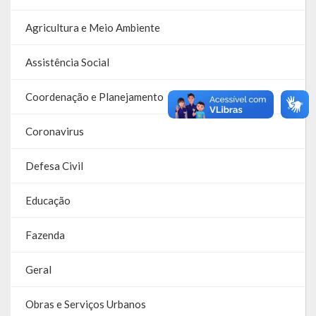
Despesas
Agricultura e Meio Ambiente
Arrecadação
Assistência Social
Diárias
Licitações e Leilões
Coordenação e Planejamento
Diário Oficial
Coronavirus
Defesa Civil
Educação
Fazenda
Geral
Obras e Serviços Urbanos