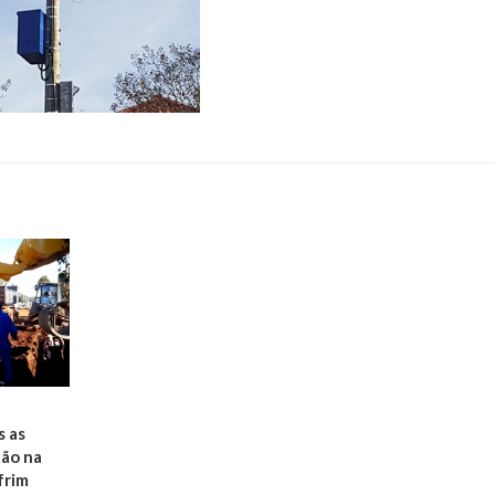
s as
ção na
frim