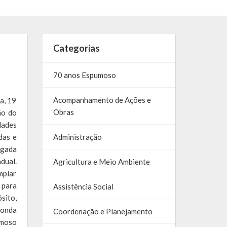
Categorias
70 anos Espumoso
Acompanhamento de Ações e
a, 19
Obras
ão do
dades
das e
Administração
igada
dual.
Agricultura e Meio Ambiente
mplar
 para
Assistência Social
sito,
donda
Coordenação e Planejamento
umoso