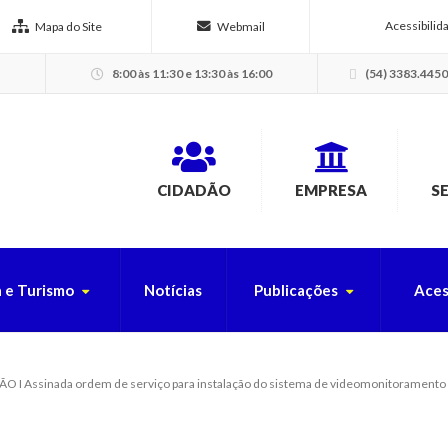
Acessibilid
Mapa do Site
Webmail
8:00 às 11:30 e 13:30 às 16:00
(54) 3383.4450
CIDADÃO
EMPRESA
S
a e Turismo
Notícias
Publicações
Aces
USCA PELO SITE
 I Assinada ordem de serviço para instalação do sistema de videomonitoramento n