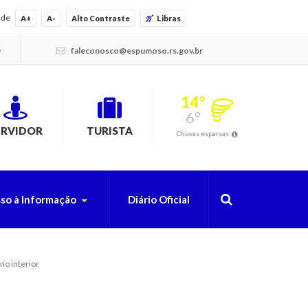
ade
A+
A-
Alto Contraste
Libras
faleconosco@espumoso.rs.gov.br
14°
6°
ERVIDOR
TURISTA
Chuvas esparsas
so à Informação
Diário Oficial
o interior