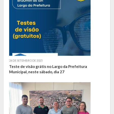
Hospedagem
PUB
Calendário de Eventos
Galeria de Fotos
Vídeos
26 DE SETEMBRO DE 2025
Notícias
Teste de visão grátis no Largo da Prefeitura
Municipal, neste sábado, dia 27
Publicações
Contratos | Atas | Aditivos
Editais de Licitação
Parcerias | Patrocínio | Fomento | Colaboração | Convênios