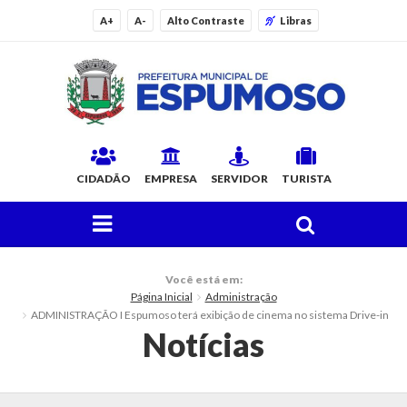
A+
A-
Alto Contraste
Libras
CIDADÃO
EMPRESA
SERVIDOR
TURISTA
FAÇA SUA BUSCA PELO SITE
O Município
Você está em:
Página Inicial
Administração
Histórico
ADMINISTRAÇÃO I Espumoso terá exibição de cinema no sistema Drive-in
Notícias
Localização
Origem do Nome