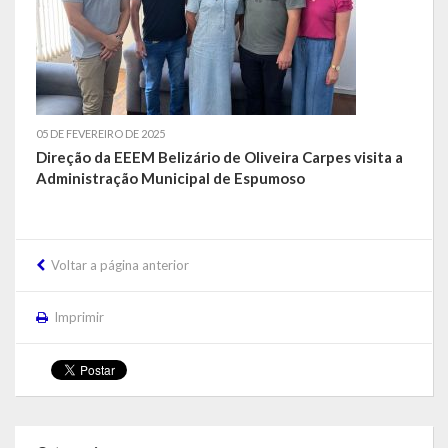
Concurso | Processo Seletivo | COMDICA | Audiência Pública
Orçamento Anual
Legislação
05 DE FEVEREIRO DE 2025
Direção da EEEM Belizário de Oliveira Carpes visita a
Portarias | Atos Administrativos
Administração Municipal de Espumoso
Aluno | Discente
Saneamento Básico
Voltar a página anterior
Execução do Orçamento
Imprimir
Gestão Fiscal
RPPS – Regime Próprio de Previdência do Servidor
RREO