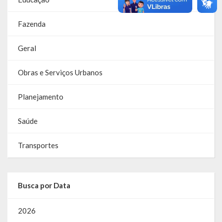
Despesas
Fazenda
Arrecadação
Diárias
Geral
Licitações e Leilões
Obras e Serviços Urbanos
Diário Oficial
Planejamento
Saúde
Transportes
Busca por Data
2026