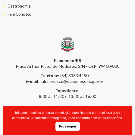
Gastronomia
Fale Conosco
Espumoso/RS
Praça Arthur Ritter de Medeiros, S/N - CEP: 99400-000
Telefone:
(54) 3383.4450
E-mail:
faleconosco@espumoso.rs.gov.br
Expediente:
8:00 às 11:30 e 13:30 às 16:00
Utilizamos cookies e outras tecnologias semelhantes para melhorar a sua
2026 © Prefeitura Online
- Todos os direitos reservados.
upside.cc
experiência. Ao continuar navegando, você concorda com estas condições.
Prosseguir