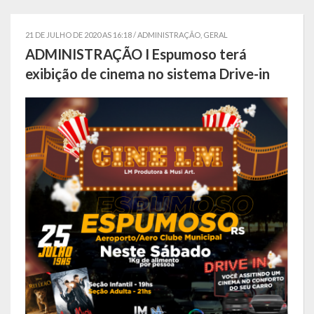
Estatísticas
21 DE JULHO DE 2020 AS 16:18 /
ADMINISTRAÇÃO
,
GERAL
Símbolos
ADMINISTRAÇÃO I Espumoso terá
exibição de cinema no sistema Drive-in
Governo
Conselhos Municipais
Gabinete do Prefeito Municipal
Procuradoria e Assessoria Jurídica
Coordenadoria do Sistema de Controle Interno
Acompanhamento de Ações e Obras
Secretarias Municipais
Fazenda