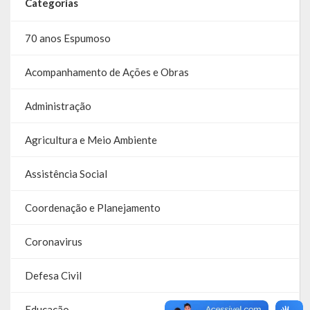
Categorias
Balanço Anual
70 anos Espumoso
Parecer Prévio TCE
Acompanhamento de Ações e Obras
Prestação de Contas
Editais de Licitações (2014-2024)
Administração
Acesso à Informação
Agricultura e Meio Ambiente
Portal da Transparência
Assistência Social
SIC -Serviço de Informação do Cidadão
Coordenação e Planejamento
Folha de Pagamento
Coronavirus
Demonstrativo de Receitas e Despesas
Defesa Civil
Contratos e Aditivos
Educação