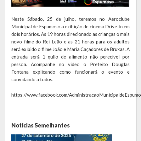
Agricultura e Meio Ambiente
Assistência Social e Habitação
Neste Sábado, 25 de julho, teremos no Aeroclube
Municipal de Espumoso a exibição de cinema Drive-in em
Coordenação e Planejamento
dois horários. As 19 horas direcionado as crianças o mais
novo filme do Rei Leão e as 21 horas para os adultos
Educação, Cultura e Turismo
será exibido o filme João e Maria Caçadores de Bruxas. A
entrada será 1 quilo de alimento não perecível por
Obras e Serviços Urbanos
pessoa. Acompanhe no vídeo o Prefeito Douglas
Saúde
Fontana explicando como funcionará o evento e
convidando a todos.
Transportes e Trânsito
https://www.facebook.com/AdministracaoMunicipaldeEspu
Geral do Governo
Cultura e Turismo
Notícias Semelhantes
Pontos Turísticos
Gastronomia