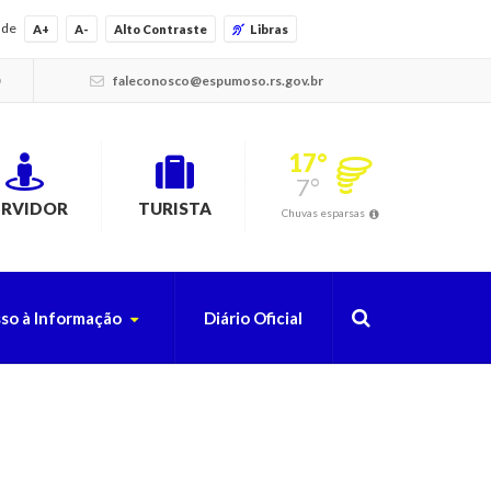
ade
A+
A-
Alto Contraste
Libras
faleconosco@espumoso.rs.gov.br
17°
7°
ERVIDOR
TURISTA
Chuvas esparsas
so à Informação
Diário Oficial