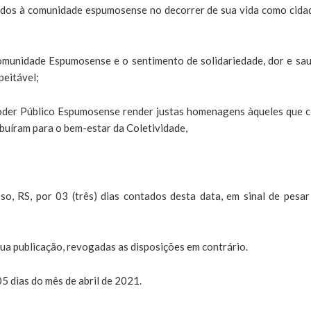
os à comunidade espumosense no decorrer de sua vida como cida
nidade Espumosense e o sentimento de solidariedade, dor e sa
peitável;
der Público Espumosense render justas homenagens àqueles que 
ibuíram para o bem-estar da Coletividade,
so, RS, por 03 (três) dias contados desta data, em sinal de pesar
sua publicação, revogadas as disposições em contrário.
05 dias do mês de abril de 2021.