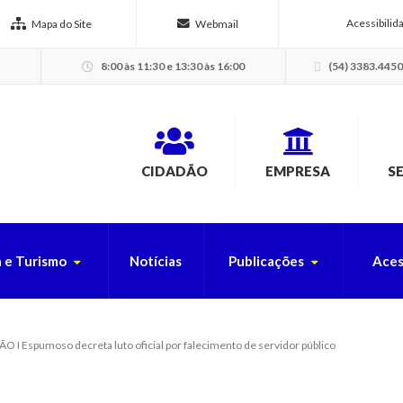
Acessibilid
Mapa do Site
Webmail
8:00 às 11:30 e 13:30 às 16:00
(54) 3383.4450
CIDADÃO
EMPRESA
S
a e Turismo
Notícias
Publicações
Aces
USCA PELO SITE
I Espumoso decreta luto oficial por falecimento de servidor público