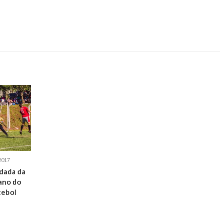
2017
dada da
ano do
tebol