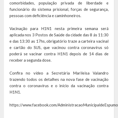
comorbidades, população privada de liberdade e
funcionário do sistema prisional, forças de segurança,
Hospedagem
pessoas com deficiência e caminhoneiros.
PUB
Vacinação para H1N1 nesta primeira semana será
Calendário de Eventos
aplicada nos 3 Postos de Saúde da cidade das 8 ás 11:30
e das 13:30 as 17hs, obrigatório traze a carteira vacinal
Galeria de Fotos
e cartão do SUS, que vacinou contra coronavírus só
poderá se vacinar contra H1N1 depois de 14 dias de
Vídeos
receber a segunda dose.
Notícias
Confira no vídeo a Secretária Marileisa Valandro
trazendo todos os detalhes na nova fase de vacinação
Publicações
contra o coronavírus e o início da vacinação contra
H1N1.
Contratos | Atas | Aditivos
https://www.facebook.com/AdministracaoMunicipaldeEspu
Editais de Licitação
Parcerias | Patrocínio | Fomento | Colaboração | Convênios