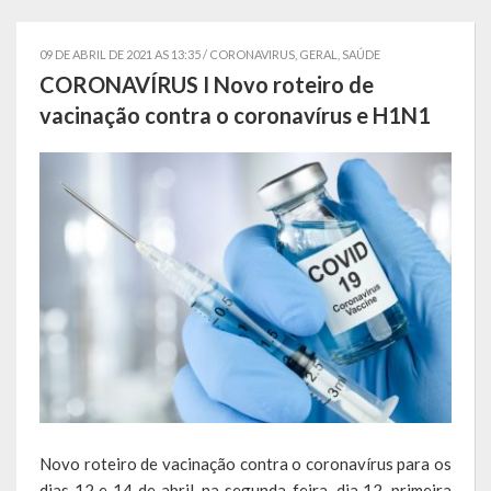
Estatísticas
09 DE ABRIL DE 2021 AS 13:35 /
CORONAVIRUS
,
GERAL
,
SAÚDE
Símbolos
CORONAVÍRUS I Novo roteiro de
vacinação contra o coronavírus e H1N1
Governo
Conselhos Municipais
Gabinete do Prefeito Municipal
Procuradoria e Assessoria Jurídica
Coordenadoria do Sistema de Controle Interno
Acompanhamento de Ações e Obras
Secretarias Municipais
Fazenda
Novo roteiro de vacinação contra o coronavírus para os
dias 12 e 14 de abril, na segunda-feira, dia 12, primeira