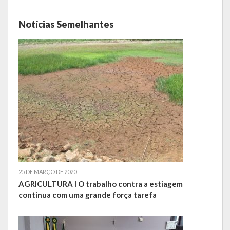
Concurso | Processo Seletivo | COMDICA | Audiência Pública
Notícias Semelhantes
Orçamento Anual
Legislação
Portarias | Atos Administrativos
Aluno | Discente
Saneamento Básico
Execução do Orçamento
25 DE MARÇO DE 2020
Gestão Fiscal
AGRICULTURA I O trabalho contra a estiagem
continua com uma grande força tarefa
RPPS – Regime Próprio de Previdência do Servidor
RREO