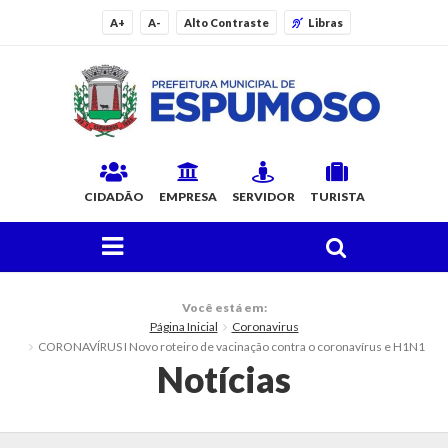
A+
A-
Alto Contraste
Libras
CIDADÃO
EMPRESA
SERVIDOR
TURISTA
FAÇA SUA BUSCA PELO SITE
O Município
Você está em:
Página Inicial
Coronavirus
Histórico
CORONAVÍRUS I Novo roteiro de vacinação contra o coronavírus e H1N1
Notícias
Localização
Origem do Nome