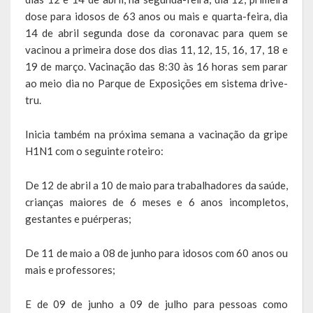
Agricultura e Meio Ambiente
dose para idosos de 63 anos ou mais e quarta-feira, dia
14 de abril segunda dose da coronavac para quem se
Assistência Social e Habitação
vacinou a primeira dose dos dias 11, 12, 15, 16, 17, 18 e
19 de março. Vacinação das 8:30 às 16 horas sem parar
Coordenação e Planejamento
ao meio dia no Parque de Exposições em sistema drive-
Educação, Cultura e Turismo
tru.
Obras e Serviços Urbanos
Inicia também na próxima semana a vacinação da gripe
H1N1 com o seguinte roteiro:
Saúde
De 12 de abril a 10 de maio para trabalhadores da saúde,
Transportes e Trânsito
crianças maiores de 6 meses e 6 anos incompletos,
Geral do Governo
gestantes e puérperas;
Cultura e Turismo
De 11 de maio a 08 de junho para idosos com 60 anos ou
mais e professores;
Pontos Turísticos
E de 09 de junho a 09 de julho para pessoas como
Gastronomia