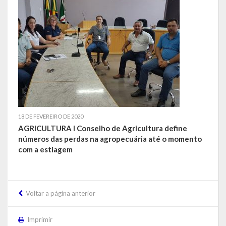
Balanço Anual
Parecer Prévio TCE
Prestação de Contas
Editais de Licitações (2014-2024)
Acesso à Informação
18 DE FEVEREIRO DE 2020
Portal da Transparência
AGRICULTURA I Conselho de Agricultura define
números das perdas na agropecuária até o momento
SIC -Serviço de Informação do Cidadão
com a estiagem
Folha de Pagamento
Demonstrativo de Receitas e Despesas
Voltar a página anterior
Contratos e Aditivos
Imprimir