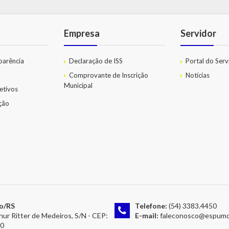
Empresa
Servidor
parência
Declaração de ISS
Portal do Serv
Comprovante de Inscrição
Notícias
Municipal
etivos
ação
o/RS
Telefone:
(54) 3383.4450
hur Ritter de Medeiros, S/N - CEP:
E-mail:
faleconosco@espumoso.rs
00