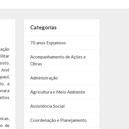
Categorias
70 anos Espumoso
zação
litar
Acompanhamento de Ações e
osto.
Obras
 José
paul,
Administração
to, a
onara
Agricultura e Meio Ambiente
attos
Assistência Social
icas,
Coordenação e Planejamento
co de