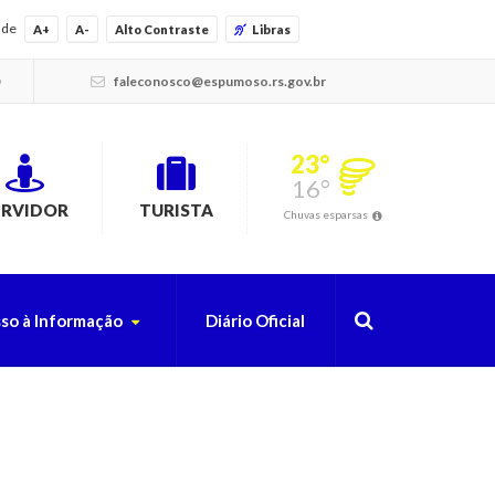
ade
A+
A-
Alto Contraste
Libras
faleconosco@espumoso.rs.gov.br
23°
16°
ERVIDOR
TURISTA
Chuvas esparsas
so à Informação
Diário Oficial