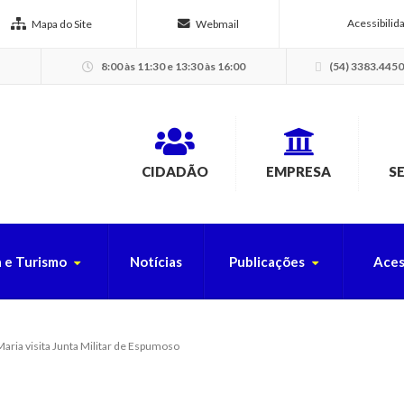
Acessibilid
Mapa do Site
Webmail
8:00 às 11:30 e 13:30 às 16:00
(54) 3383.4450
CIDADÃO
EMPRESA
S
a e Turismo
Notícias
Publicações
Aces
USCA PELO SITE
aria visita Junta Militar de Espumoso