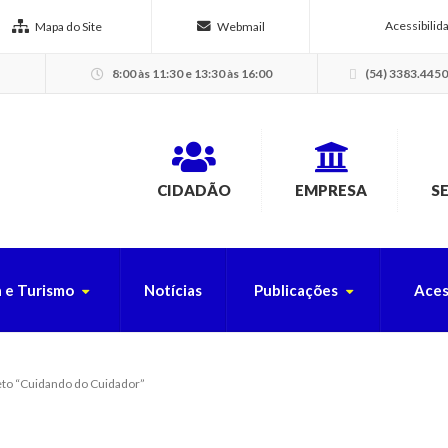
Acessibilid
Mapa do Site
Webmail
8:00 às 11:30 e 13:30 às 16:00
(54) 3383.4450
CIDADÃO
EMPRESA
S
a e Turismo
Notícias
Publicações
Aces
USCA PELO SITE
eto “Cuidando do Cuidador”