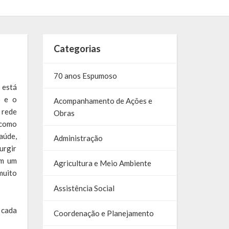
Categorias
70 anos Espumoso
 está
o e o
Acompanhamento de Ações e
 rede
Obras
 como
aúde,
Administração
urgir
am um
Agricultura e Meio Ambiente
muito
Assistência Social
 cada
Coordenação e Planejamento