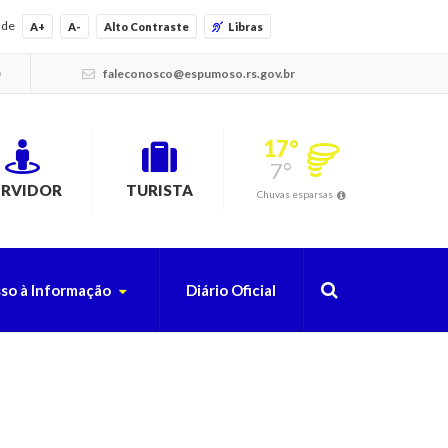
ade
A+
A-
Alto Contraste
Libras
faleconosco@espumoso.rs.gov.br
17°
7°
ERVIDOR
TURISTA
Chuvas esparsas
so à Informação
Diário Oficial