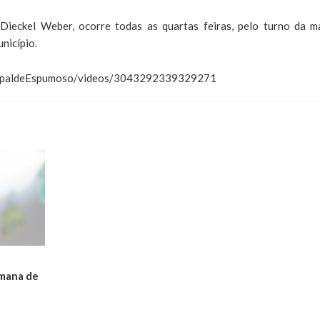
ieckel Weber, ocorre todas as quartas feiras, pelo turno da m
nicípio.
icipaldeEspumoso/videos/3043292339329271
mana de