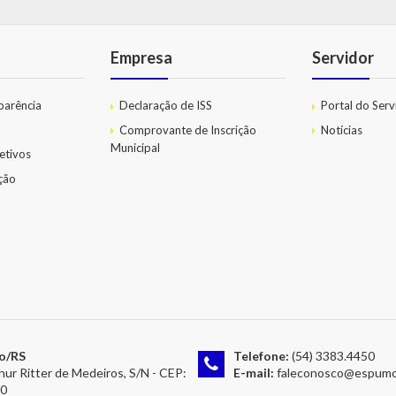
Empresa
Servidor
parência
Declaração de ISS
Portal do Serv
Comprovante de Inscrição
Notícias
Municipal
etivos
ação
o/RS
Telefone:
(54) 3383.4450
hur Ritter de Medeiros, S/N - CEP:
E-mail:
faleconosco@espumoso.rs
00