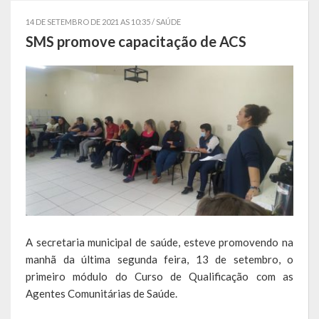
Estatísticas
14 DE SETEMBRO DE 2021 AS 10:35 /
SAÚDE
SMS promove capacitação de ACS
Símbolos
Governo
Conselhos Municipais
Gabinete do Prefeito Municipal
Procuradoria e Assessoria Jurídica
Coordenadoria do Sistema de Controle Interno
Acompanhamento de Ações e Obras
A secretaria municipal de saúde, esteve promovendo na
manhã da última segunda feira, 13 de setembro, o
Secretarias Municipais
primeiro módulo do Curso de Qualificação com as
Agentes Comunitárias de Saúde.
Fazenda