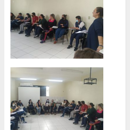
Hospedagem
PUB
Calendário de Eventos
Galeria de Fotos
Vídeos
Notícias
Publicações
Contratos | Atas | Aditivos
Editais de Licitação
Parcerias | Patrocínio | Fomento | Colaboração | Convênios