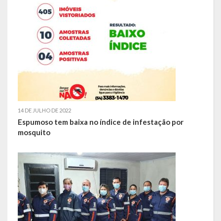
Balanço Anual
Parecer Prévio TCE
Prestação de Contas
Editais de Licitações (2014-2024)
Acesso à Informação
14 DE JULHO DE 2022
Portal da Transparência
Espumoso tem baixa no índice de infestação por
mosquito
SIC -Serviço de Informação do Cidadão
Folha de Pagamento
Demonstrativo de Receitas e Despesas
Contratos e Aditivos