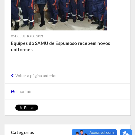
Despesas
Arrecadação
Diárias
06 DE JULHO DE 2021
Licitações e Leilões
Equipes do SAMU de Espumoso recebem novos
uniformes
Diário Oficial
Voltar a página anterior
Imprimir
Categorias