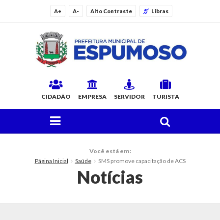
A+
A-
Alto Contraste
Libras
CIDADÃO
EMPRESA
SERVIDOR
TURISTA
FAÇA SUA BUSCA PELO SITE
O Município
Você está em:
Página Inicial
Saúde
SMS promove capacitação de ACS
Histórico
Notícias
Localização
Origem do Nome