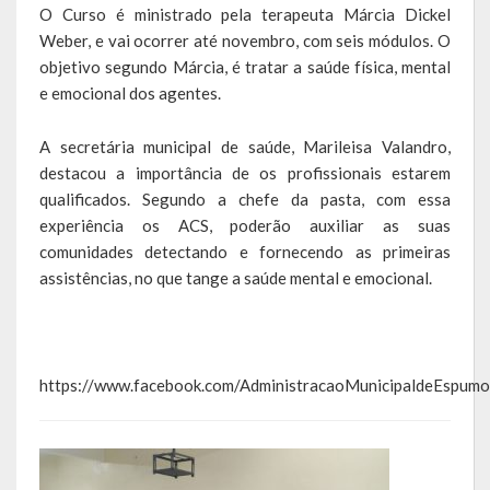
Agricultura e Meio Ambiente
O Curso é ministrado pela terapeuta Márcia Dickel
Weber, e vai ocorrer até novembro, com seis módulos. O
Assistência Social e Habitação
objetivo segundo Márcia, é tratar a saúde física, mental
e emocional dos agentes.
Coordenação e Planejamento
A secretária municipal de saúde, Marileisa Valandro,
Educação, Cultura e Turismo
destacou a importância de os profissionais estarem
qualificados. Segundo a chefe da pasta, com essa
Obras e Serviços Urbanos
experiência os ACS, poderão auxiliar as suas
Saúde
comunidades detectando e fornecendo as primeiras
assistências, no que tange a saúde mental e emocional.
Transportes e Trânsito
Geral do Governo
https://www.facebook.com/AdministracaoMunicipaldeEspu
Cultura e Turismo
Pontos Turísticos
Gastronomia