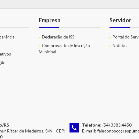
Empresa
Servidor
parência
Declaração de ISS
Portal do Serv
Comprovante de Inscrição
Notícias
Municipal
etivos
ação
o/RS
Telefone:
(54) 3383.4450
hur Ritter de Medeiros, S/N - CEP:
E-mail:
faleconosco@espumoso.rs
00