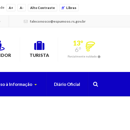
ade
A+
A-
Alto Contraste
Libras
faleconosco@espumoso.rs.gov.br
13°
6°
IDOR
TURISTA
Parcialmente nublado
so à Informação
Diário Oficial