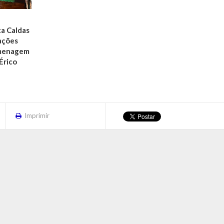
ca Caldas
ações
omenagem
Érico
Imprimir