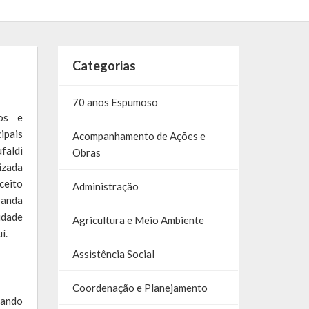
Categorias
70 anos Espumoso
os e
ipais
Acompanhamento de Ações e
faldi
Obras
izada
ceito
Administração
randa
idade
Agricultura e Meio Ambiente
í.
Assistência Social
Coordenação e Planejamento
nando