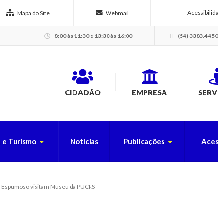
Acessibilid
Mapa do Site
Webmail
8:00 às 11:30 e 13:30 às 16:00
(54) 3383.4450
CIDADÃO
EMPRESA
SERV
a e Turismo
Notícias
Publicações
Aces
USCA PELO SITE
de Espumoso visitam Museu da PUCRS