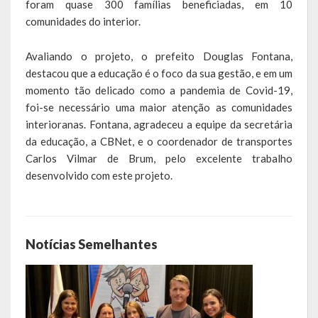
foram quase 300 famílias beneficiadas, em 10
comunidades do interior.
Hospedagem
Avaliando o projeto, o prefeito Douglas Fontana,
PUB
destacou que a educação é o foco da sua gestão, e em um
momento tão delicado como a pandemia de Covid-19,
Calendário de Eventos
foi-se necessário uma maior atenção as comunidades
Galeria de Fotos
interioranas. Fontana, agradeceu a equipe da secretária
da educação, a CBNet, e o coordenador de transportes
Vídeos
Carlos Vilmar de Brum, pelo excelente trabalho
desenvolvido com este projeto.
Notícias
Publicações
Notícias Semelhantes
Contratos | Atas | Aditivos
Editais de Licitação
Parcerias | Patrocínio | Fomento | Colaboração | Convênios