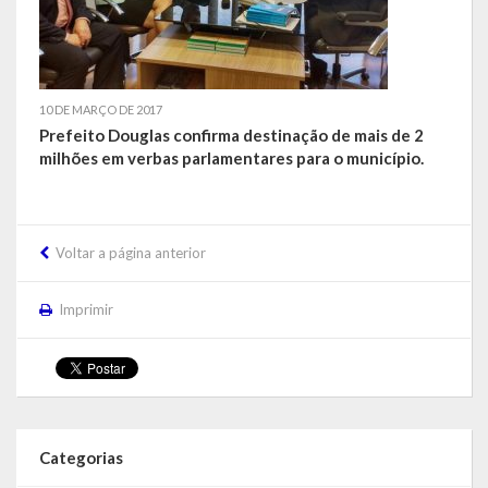
Balanço Anual
Parecer Prévio TCE
10 DE MARÇO DE 2017
Prestação de Contas
Prefeito Douglas confirma destinação de mais de 2
milhões em verbas parlamentares para o município.
Editais de Licitações (2014-2024)
Acesso à Informação
Voltar a página anterior
Portal da Transparência
SIC -Serviço de Informação do Cidadão
Imprimir
Folha de Pagamento
Demonstrativo de Receitas e Despesas
Contratos e Aditivos
Categorias