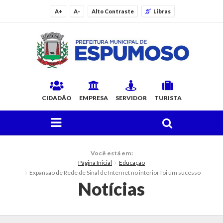
A+
A-
Alto Contraste
Libras
CIDADÃO
EMPRESA
SERVIDOR
TURISTA
FAÇA SUA BUSCA PELO SITE
O Município
Você está em:
Página Inicial
Educação
Histórico
Expansão de Rede de Sinal de Internet no interior foi um sucesso
Notícias
Localização
Origem do Nome