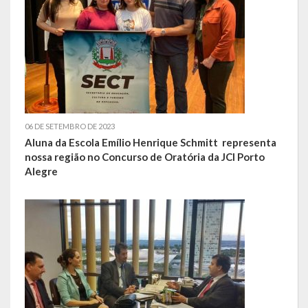
Concurso | Processo Seletivo | COMDICA | Audiência Pública
Orçamento Anual
Legislação
Portarias | Atos Administrativos
06 DE SETEMBRO DE 2023
Aluna da Escola Emílio Henrique Schmitt representa
Aluno | Discente
nossa região no Concurso de Oratória da JCI Porto
Alegre
Saneamento Básico
Execução do Orçamento
Gestão Fiscal
RPPS – Regime Próprio de Previdência do Servidor
RREO