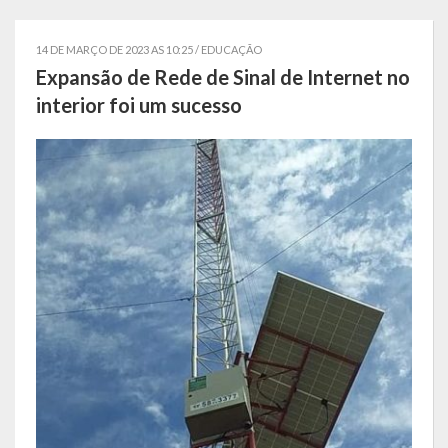
Estatísticas
14 DE MARÇO DE 2023 AS 10:25 /
EDUCAÇÃO
Símbolos
Expansão de Rede de Sinal de Internet no
interior foi um sucesso
Governo
Conselhos Municipais
Gabinete do Prefeito Municipal
Procuradoria e Assessoria Jurídica
Coordenadoria do Sistema de Controle Interno
Acompanhamento de Ações e Obras
Secretarias Municipais
Fazenda