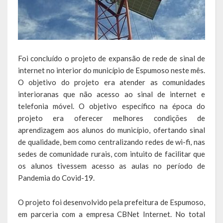
Agricultura e Meio Ambiente
Assistência Social e Habitação
Coordenação e Planejamento
Foi concluído o projeto de expansão de rede de sinal de
Educação, Cultura e Turismo
internet no interior do município de Espumoso neste mês.
O objetivo do projeto era atender as comunidades
Obras e Serviços Urbanos
interioranas que não acesso ao sinal de internet e
telefonia móvel. O objetivo específico na época do
Saúde
projeto era oferecer melhores condições de
aprendizagem aos alunos do município, ofertando sinal
Transportes e Trânsito
de qualidade, bem como centralizando redes de wi-fi, nas
sedes de comunidade rurais, com intuito de facilitar que
Geral do Governo
os alunos tivessem acesso as aulas no período de
Pandemia do Covid-19.
Cultura e Turismo
Pontos Turísticos
O projeto foi desenvolvido pela prefeitura de Espumoso,
em parceria com a empresa CBNet Internet. No total
Gastronomia