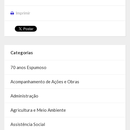
Balanço Anual
Imprimir
Parecer Prévio TCE
Prestação de Contas
Editais de Licitações (2014-2024)
Categorias
Acesso à Informação
70 anos Espumoso
Portal da Transparência
Acompanhamento de Ações e Obras
SIC -Serviço de Informação do Cidadão
Folha de Pagamento
Administração
Demonstrativo de Receitas e Despesas
Agricultura e Meio Ambiente
Contratos e Aditivos
Assistência Social