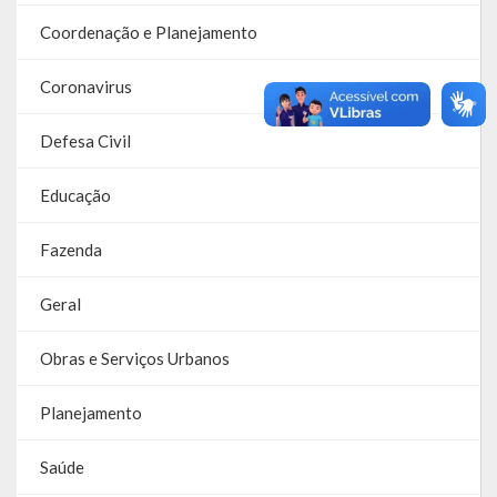
Despesas
Coordenação e Planejamento
Arrecadação
Coronavirus
Diárias
Defesa Civil
Licitações e Leilões
Educação
Diário Oficial
Fazenda
Geral
Obras e Serviços Urbanos
Planejamento
Saúde