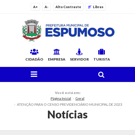
A+
A-
Alto Contraste
Libras
CIDADÃO
EMPRESA
SERVIDOR
TURISTA
FAÇA SUA BUSCA PELO SITE
O Município
Você está em:
Página Inicial
Geral
Histórico
ATENÇÃO PARA O CENSO PREVIDENCIÁRIO MUNICIPAL DE 2023
Notícias
Localização
Origem do Nome