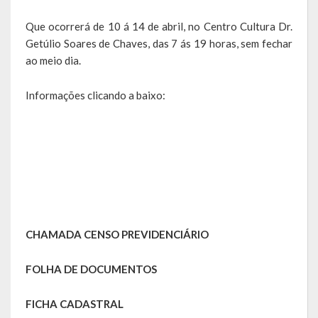
Agricultura e Meio Ambiente
Que ocorrerá de 10 á 14 de abril, no Centro Cultura Dr.
Assistência Social e Habitação
Getúlio Soares de Chaves, das 7 ás 19 horas, sem fechar
ao meio dia.
Coordenação e Planejamento
Informações clicando a baixo:
Educação, Cultura e Turismo
Obras e Serviços Urbanos
Saúde
Transportes e Trânsito
Geral do Governo
CHAMADA CENSO PREVIDENCIÁRIO
Cultura e Turismo
FOLHA DE DOCUMENTOS
Pontos Turísticos
FICHA CADASTRAL
Gastronomia