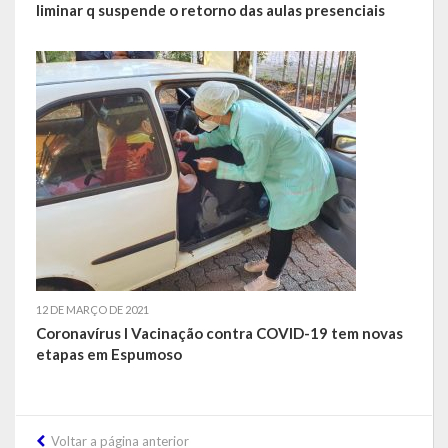
liminar q suspende o retorno das aulas presenciais
Concurso | Processo Seletivo | COMDICA | Audiência Pública
Orçamento Anual
Legislação
Portarias | Atos Administrativos
Aluno | Discente
Saneamento Básico
Execução do Orçamento
12 DE MARÇO DE 2021
Coronavírus I Vacinação contra COVID-19 tem novas
Gestão Fiscal
etapas em Espumoso
RPPS – Regime Próprio de Previdência do Servidor
RREO
Voltar a página anterior