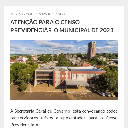
Estatísticas
31 DE MARÇO DE 2023 AS 10:58 /
GERAL
Símbolos
ATENÇÃO PARA O CENSO
PREVIDENCIÁRIO MUNICIPAL DE 2023
Governo
Conselhos Municipais
Gabinete do Prefeito Municipal
Procuradoria e Assessoria Jurídica
Coordenadoria do Sistema de Controle Interno
Acompanhamento de Ações e Obras
Secretarias Municipais
A Secretaria Geral de Governo, esta convocando todos
os servidores ativos e aposentados para o Censo
Fazenda
Previdenciário.