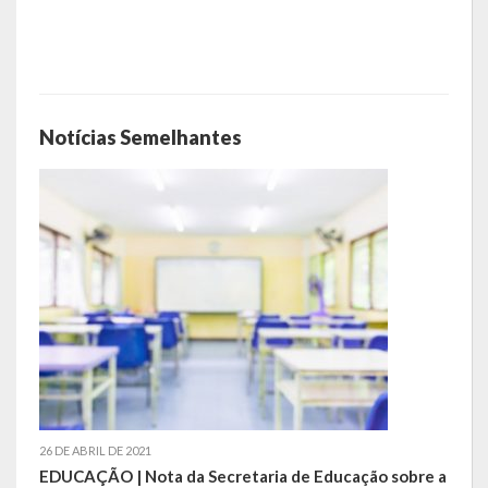
Hospedagem
PUB
Notícias Semelhantes
Calendário de Eventos
Galeria de Fotos
Vídeos
Notícias
Publicações
Contratos | Atas | Aditivos
Editais de Licitação
26 DE ABRIL DE 2021
EDUCAÇÃO | Nota da Secretaria de Educação sobre a
Parcerias | Patrocínio | Fomento | Colaboração | Convênios