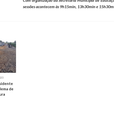
Com organização da Secretaria Municipal de Educaçã
sessões acontecem às 9h15min, 13h30min e 15h30m
020
sidente
lema de
ura