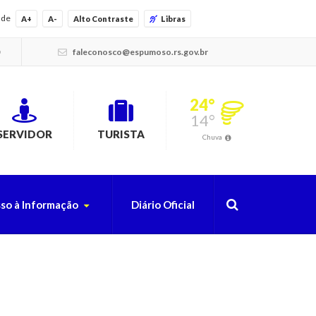
ade
A+
A-
Alto Contraste
Libras
faleconosco@espumoso.rs.gov.br
24°
14°
SERVIDOR
TURISTA
Chuva
so à Informação
Diário Oficial