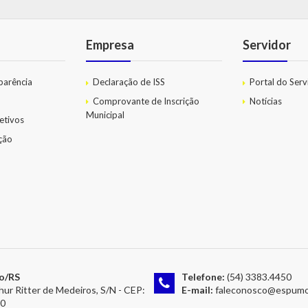
Empresa
Servidor
parência
Declaração de ISS
Portal do Serv
Comprovante de Inscrição
Notícias
Municipal
etivos
ação
o/RS
Telefone:
(54) 3383.4450
hur Ritter de Medeiros, S/N - CEP:
E-mail:
faleconosco@espumoso.rs
00