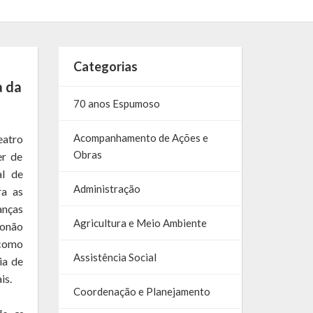
Categorias
a da
70 anos Espumoso
Acompanhamento de Ações e
eatro
Obras
er de
al de
Administração
ra as
anças
Agricultura e Meio Ambiente
Lonão
como
Assistência Social
ia de
is.
Coordenação e Planejamento