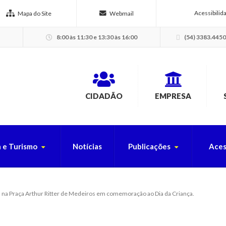
Acessibilid
Mapa do Site
Webmail
8:00 às 11:30 e 13:30 às 16:00
(54) 3383.4450
CIDADÃO
EMPRESA
a e Turismo
Notícias
Publicações
Aces
USCA PELO SITE
 na Praça Arthur Ritter de Medeiros em comemoração ao Dia da Criança.