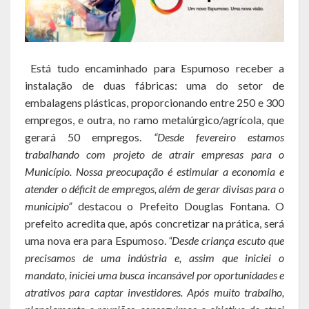
Agricultura e Meio Ambiente
Assistência Social e Habitação
Coordenação e Planejamento
Está tudo encaminhado para Espumoso receber a
instalação de duas fábricas: uma do setor de
Educação, Cultura e Turismo
embalagens plásticas, proporcionando entre 250 e 300
empregos, e outra, no ramo metalúrgico/agrícola, que
Obras e Serviços Urbanos
gerará 50 empregos.
“Desde fevereiro estamos
trabalhando com projeto de atrair empresas para o
Saúde
Município. Nossa preocupação é estimular a economia e
Transportes e Trânsito
atender o déficit de empregos, além de gerar divisas para o
município”
destacou o Prefeito Douglas Fontana. O
Geral do Governo
prefeito acredita que, após concretizar na prática, será
uma nova era para Espumoso.
“Desde criança escuto que
Cultura e Turismo
precisamos de uma indústria e, assim que iniciei o
mandato, iniciei uma busca incansável por oportunidades e
Pontos Turísticos
atrativos para captar investidores. Após muito trabalho,
Gastronomia