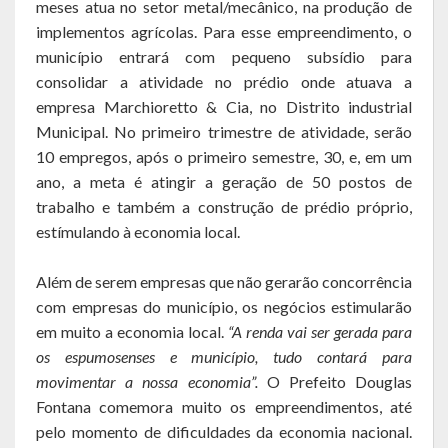
meses atua no setor metal/mecânico, na produção de
Balanço Anual
implementos agrícolas. Para esse empreendimento, o
município entrará com pequeno subsídio para
Parecer Prévio TCE
consolidar a atividade no prédio onde atuava a
Prestação de Contas
empresa Marchioretto & Cia, no Distrito industrial
Municipal. No primeiro trimestre de atividade, serão
Editais de Licitações (2014-2024)
10 empregos, após o primeiro semestre, 30, e, em um
ano, a meta é atingir a geração de 50 postos de
Acesso à Informação
trabalho e também a construção de prédio próprio,
estímulando à economia local.
Portal da Transparência
Além de serem empresas que não gerarão concorrência
SIC -Serviço de Informação do Cidadão
com empresas do município, os negócios estimularão
Folha de Pagamento
em muito a economia local.
“A renda vai ser gerada para
os espumosenses e município, tudo contará para
Demonstrativo de Receitas e Despesas
movimentar a nossa economia”.
O Prefeito Douglas
Fontana comemora muito os empreendimentos, até
Contratos e Aditivos
pelo momento de dificuldades da economia nacional.