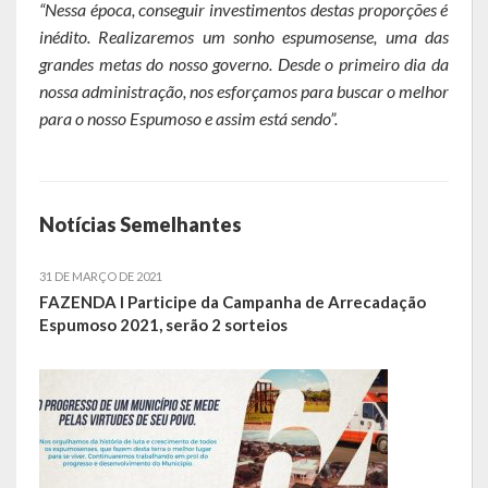
Despesas
“Nessa época, conseguir investimentos destas proporções é
inédito. Realizaremos um sonho espumosense, uma das
Arrecadação
grandes metas do nosso governo. Desde o primeiro dia da
nossa administração, nos esforçamos para buscar o melhor
Diárias
para o nosso Espumoso e assim está sendo”.
Licitações e Leilões
Diário Oficial
Notícias Semelhantes
31 DE MARÇO DE 2021
FAZENDA I Participe da Campanha de Arrecadação
Espumoso 2021, serão 2 sorteios