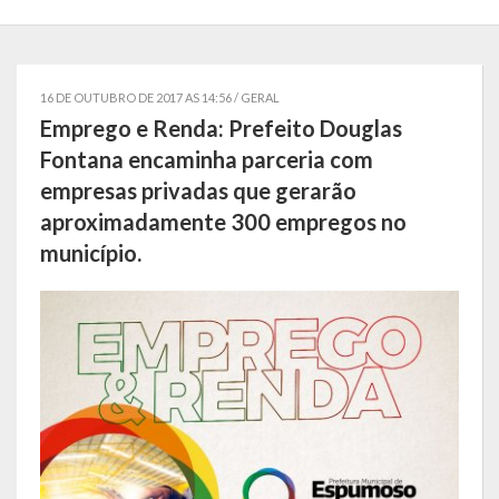
Estatísticas
Símbolos
16 DE OUTUBRO DE 2017 AS 14:56 /
GERAL
Emprego e Renda: Prefeito Douglas
Governo
Fontana encaminha parceria com
Conselhos Municipais
empresas privadas que gerarão
aproximadamente 300 empregos no
Gabinete do Prefeito Municipal
município.
Procuradoria e Assessoria Jurídica
Coordenadoria do Sistema de Controle Interno
Acompanhamento de Ações e Obras
Secretarias Municipais
Fazenda