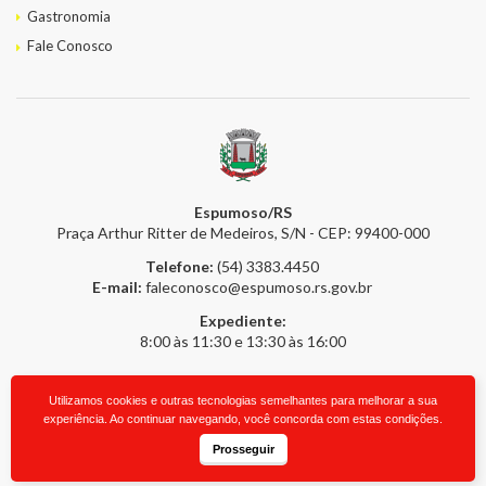
Gastronomia
Fale Conosco
Espumoso/RS
Praça Arthur Ritter de Medeiros, S/N - CEP: 99400-000
Telefone:
(54) 3383.4450
E-mail:
faleconosco@espumoso.rs.gov.br
Expediente:
8:00 às 11:30 e 13:30 às 16:00
Utilizamos cookies e outras tecnologias semelhantes para melhorar a sua
2026 © Prefeitura Online
- Todos os direitos reservados.
upside.cc
experiência. Ao continuar navegando, você concorda com estas condições.
Prosseguir