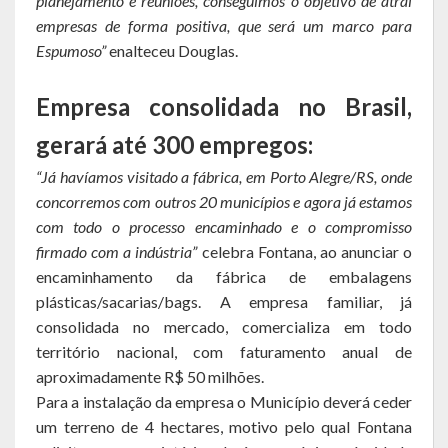
planejamento e reuniões, conseguimos o objetivo de atrai
empresas de forma positiva, que será um marco para
Hospedagem
Espumoso”
enalteceu Douglas.
PUB
Empresa consolidada no Brasil,
Calendário de Eventos
gerará até 300 empregos:
Galeria de Fotos
“Já havíamos visitado a fábrica, em Porto Alegre/RS, onde
concorremos com outros 20 municípios e agora já estamos
Vídeos
com todo o processo encaminhado e o compromisso
firmado com a indústria”
celebra Fontana, ao anunciar o
Notícias
encaminhamento da fábrica de embalagens
plásticas/sacarias/bags. A empresa familiar, já
Publicações
consolidada no mercado, comercializa em todo
território nacional, com faturamento anual de
Contratos | Atas | Aditivos
aproximadamente R$ 50 milhões.
Editais de Licitação
Para a instalação da empresa o Município deverá ceder
um terreno de 4 hectares, motivo pelo qual Fontana
Parcerias | Patrocínio | Fomento | Colaboração | Convênios