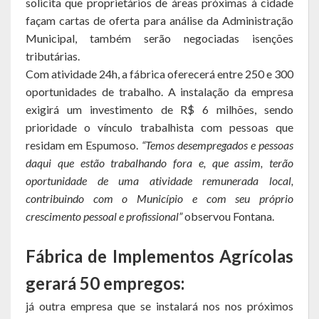
solicita que proprietários de áreas próximas à cidade
façam cartas de oferta para análise da Administração
Concurso | Processo Seletivo | COMDICA | Audiência Pública
Municipal, também serão negociadas isenções
tributárias.
Orçamento Anual
Com atividade 24h, a fábrica oferecerá entre 250 e 300
Legislação
oportunidades de trabalho. A instalação da empresa
exigirá um investimento de R$ 6 milhões, sendo
Portarias | Atos Administrativos
prioridade o vínculo trabalhista com pessoas que
residam em Espumoso.
“Temos desempregados e pessoas
Aluno | Discente
daqui que estão trabalhando fora e, que assim, terão
Saneamento Básico
oportunidade de uma atividade remunerada local,
contribuindo com o Município e com seu próprio
Execução do Orçamento
crescimento pessoal e profissional”
observou Fontana.
Gestão Fiscal
Fábrica de Implementos Agrícolas
RPPS – Regime Próprio de Previdência do Servidor
gerará 50 empregos:
RREO
já outra empresa que se instalará nos nos próximos