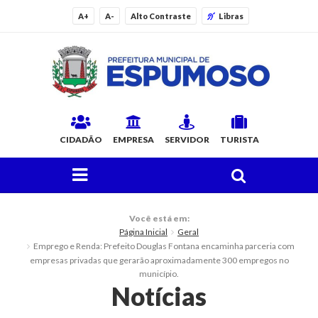
A+
A-
Alto Contraste
Libras
CIDADÃO
EMPRESA
SERVIDOR
TURISTA
FAÇA SUA BUSCA PELO SITE
O Município
Você está em:
Página Inicial
Geral
Histórico
Emprego e Renda: Prefeito Douglas Fontana encaminha parceria com
empresas privadas que gerarão aproximadamente 300 empregos no
Localização
município.
Notícias
Origem do Nome