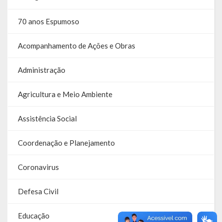
Balanço Anual
70 anos Espumoso
Parecer Prévio TCE
Acompanhamento de Ações e Obras
Prestação de Contas
Administração
Editais de Licitações (2014-2024)
Agricultura e Meio Ambiente
Acesso à Informação
Assistência Social
Portal da Transparência
SIC -Serviço de Informação do Cidadão
Coordenação e Planejamento
Folha de Pagamento
Coronavirus
Demonstrativo de Receitas e Despesas
Defesa Civil
Contratos e Aditivos
Educação