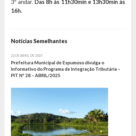
3º andar.
Das 8h às 11h30min e 13h30min às
16h.
Hospedagem
PUB
Calendário de Eventos
Notícias Semelhantes
Galeria de Fotos
22 DE ABRIL DE 2025
Prefeitura Municipal de Espumoso divulga o
Vídeos
Informativo do Programa de Integração Tributária –
PIT Nº 28 – ABRIL/2025
Notícias
Publicações
Contratos | Atas | Aditivos
Editais de Licitação
Parcerias | Patrocínio | Fomento | Colaboração | Convênios