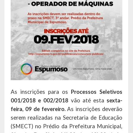
Agricultura e Meio Ambiente
Assistência Social e Habitação
Coordenação e Planejamento
Educação, Cultura e Turismo
Obras e Serviços Urbanos
Saúde
Transportes e Trânsito
As inscrições para os
Processos Seletivos
Geral do Governo
001/2018 e 002/2018
vão até esta
sexta-
Cultura e Turismo
feira, 09 de fevereiro.
As inscrições deverão
serem realizadas na Secretaria de Educação
Pontos Turísticos
(SMECT) no Prédio da Prefeitura Municipal,
Gastronomia