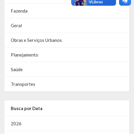
Despesas
Fazenda
Arrecadação
Geral
Diárias
Obras e Serviços Urbanos
Licitações e Leilões
Diário Oficial
Planejamento
Saúde
Transportes
Busca por Data
2026