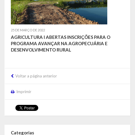
Concurso | Processo Seletivo | COMDICA | Audiência Pública
Orçamento Anual
25 DE MARÇO DE 2022
Legislação
AGRICULTURA I ABERTAS INSCRIÇÕES PARA O
PROGRAMA AVANÇAR NA AGROPECUÁRIA E
DESENVOLVIMENTO RURAL
Portarias | Atos Administrativos
Aluno | Discente
Saneamento Básico
Voltar a página anterior
Execução do Orçamento
Imprimir
Gestão Fiscal
RPPS – Regime Próprio de Previdência do Servidor
RREO
Categorias