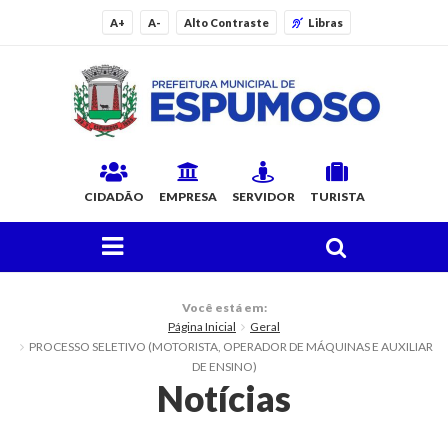
A+
A-
Alto Contraste
Libras
CIDADÃO
EMPRESA
SERVIDOR
TURISTA
FAÇA SUA BUSCA PELO SITE
O Município
Você está em:
Página Inicial
Geral
Histórico
PROCESSO SELETIVO (MOTORISTA, OPERADOR DE MÁQUINAS E AUXILIAR
DE ENSINO)
Localização
Notícias
Origem do Nome