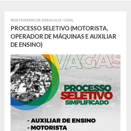
Estatísticas
Símbolos
08 DE FEVEREIRO DE 2018 AS 14:22 /
GERAL
PROCESSO SELETIVO (MOTORISTA,
Governo
OPERADOR DE MÁQUINAS E AUXILIAR
DE ENSINO)
Conselhos Municipais
Gabinete do Prefeito Municipal
Procuradoria e Assessoria Jurídica
Coordenadoria do Sistema de Controle Interno
Acompanhamento de Ações e Obras
Secretarias Municipais
Fazenda