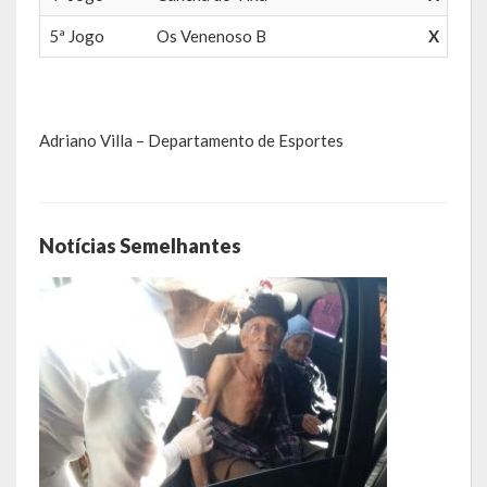
Balanço Anual
5ª Jogo
Os Venenoso B
X
Parecer Prévio TCE
Prestação de Contas
Adriano Villa – Departamento de Esportes
Editais de Licitações (2014-2024)
Acesso à Informação
Notícias Semelhantes
Portal da Transparência
SIC -Serviço de Informação do Cidadão
Folha de Pagamento
Demonstrativo de Receitas e Despesas
Contratos e Aditivos