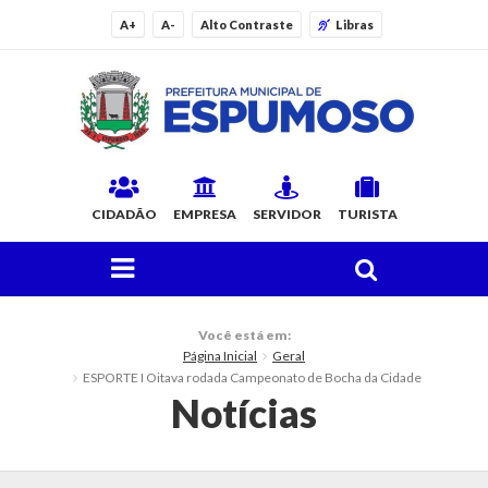
A+
A-
Alto Contraste
Libras
CIDADÃO
EMPRESA
SERVIDOR
TURISTA
FAÇA SUA BUSCA PELO SITE
O Município
Você está em:
Página Inicial
Geral
Histórico
ESPORTE I Oitava rodada Campeonato de Bocha da Cidade
Notícias
Localização
Origem do Nome