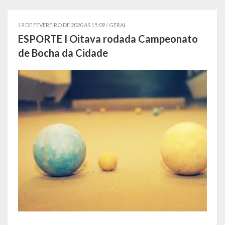
Estatísticas
19 DE FEVEREIRO DE 2020 AS 15:09 /
GERAL
Símbolos
ESPORTE I Oitava rodada Campeonato
de Bocha da Cidade
Governo
Conselhos Municipais
Gabinete do Prefeito Municipal
Procuradoria e Assessoria Jurídica
Coordenadoria do Sistema de Controle Interno
Acompanhamento de Ações e Obras
Secretarias Municipais
Fazenda