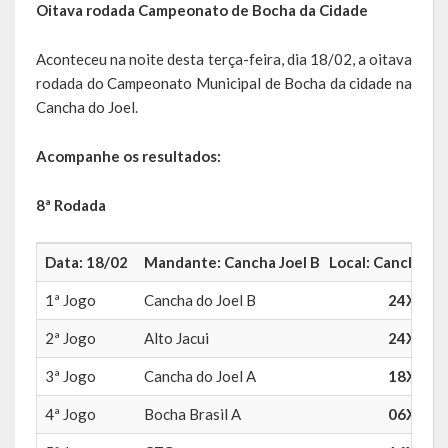
Oitava rodada Campeonato de Bocha da Cidade
Agricultura e Meio Ambiente
Assistência Social e Habitação
Aconteceu na noite desta terça-feira, dia 18/02, a oitava
rodada do Campeonato Municipal de Bocha da cidade na
Coordenação e Planejamento
Cancha do Joel.
Educação, Cultura e Turismo
Acompanhe os resultados:
Obras e Serviços Urbanos
8ª Rodada
Saúde
Data: 18/02
Mandante: Cancha Joel B Local: Cancha do Jo
Transportes e Trânsito
1ª Jogo
Cancha do Joel B
24X02
Geral do Governo
2ª Jogo
Alto Jacui
24X16
Cultura e Turismo
3ª Jogo
Cancha do Joel A
18X24
Pontos Turísticos
4ª Jogo
Bocha Brasil A
06X24
Gastronomia