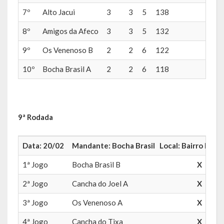
7º
Alto Jacui
3
3
5
138
160
Concurso | Processo Seletivo | COMDICA | Audiência Pública
8º
Amigos da Afeco
3
3
5
132
164
Orçamento Anual
9º
Os Venenoso B
2
2
6
122
172
Legislação
10º
Bocha Brasil A
2
2
6
118
176
Portarias | Atos Administrativos
Aluno | Discente
9ª Rodada
Saneamento Básico
Data: 20/02
Mandante: Bocha Brasil Local: Bairro Brasil 
Execução do Orçamento
1ª Jogo
Bocha Brasil B
X
Gestão Fiscal
2ª Jogo
Cancha do Joel A
X
RPPS – Regime Próprio de Previdência do Servidor
3ª Jogo
Os Venenoso A
X
RREO
4ª Jogo
Cancha do Tixa
X