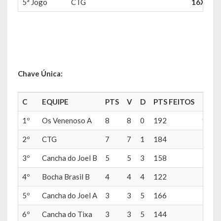
5ª Jogo
CTG
16X24
Hospedagem
PUB
Calendário de Eventos
Chave Única:
Galeria de Fotos
C
EQUIPE
PTS
V
D
PTS FEITOS
PTS 
Vídeos
1º
Os Venenoso A
8
8
0
192
92
Notícias
2º
CTG
7
7
1
184
124
Publicações
3º
Cancha do Joel B
5
5
3
158
142
Contratos | Atas | Aditivos
4º
Bocha Brasil B
4
4
4
122
152
5º
Cancha do Joel A
3
3
5
166
142
Editais de Licitação
6º
Cancha do Tixa
3
3
5
144
152
Parcerias | Patrocínio | Fomento | Colaboração | Convênios