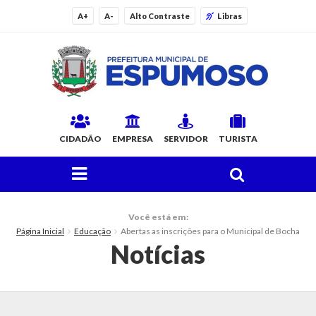
A+
A-
Alto Contraste
Libras
CIDADÃO
EMPRESA
SERVIDOR
TURISTA
FAÇA SUA BUSCA PELO SITE
O Município
Você está em:
Página Inicial
Educação
Abertas as inscrições para o Municipal de Bocha
Histórico
Notícias
Localização
Origem do Nome