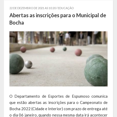
Estatísticas
22 DE DEZEMBRO DE 2021 AS 10:20 /
EDUCAÇÃO
Abertas as inscrições para o Municipal de
Símbolos
Bocha
Governo
Conselhos Municipais
Gabinete do Prefeito Municipal
Procuradoria e Assessoria Jurídica
Coordenadoria do Sistema de Controle Interno
Acompanhamento de Ações e Obras
O Departamento de Esportes de Espumoso comunica
Secretarias Municipais
que estão abertas as inscrições para o Campeonato de
Bocha 2022 (Cidade e Interior) com prazo de entrega até
Fazenda
o dia 06 janeiro, quando nessa mesma data irá acontecer