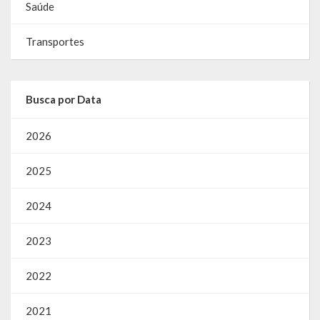
Despesas
Saúde
Arrecadação
Transportes
Diárias
Licitações e Leilões
Busca por Data
Diário Oficial
2026
2025
2024
2023
2022
2021