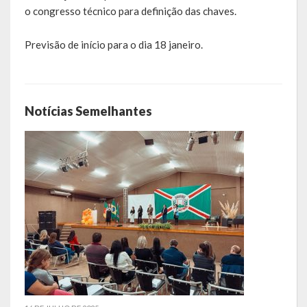
Agricultura e Meio Ambiente
o congresso técnico para definição das chaves.
Assistência Social e Habitação
Previsão de início para o dia 18 janeiro.
Coordenação e Planejamento
Educação, Cultura e Turismo
Notícias Semelhantes
Obras e Serviços Urbanos
Saúde
Transportes e Trânsito
Geral do Governo
Cultura e Turismo
Pontos Turísticos
Gastronomia