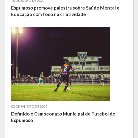
16 DE JULHO DE 2025
Espumoso promove palestra sobre Saúde Mental e
Hospedagem
Educação com foco na criatividade
PUB
Calendário de Eventos
Galeria de Fotos
Vídeos
Notícias
Publicações
03 DE JANEIRO DE 2022
Contratos | Atas | Aditivos
Definido o Campeonato Municipal de Futebol de
Espumoso
Editais de Licitação
Parcerias | Patrocínio | Fomento | Colaboração | Convênios