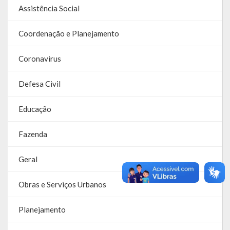
Assistência Social
Balanço Anual
Parecer Prévio TCE
Coordenação e Planejamento
Prestação de Contas
Coronavirus
Editais de Licitações (2014-2024)
Defesa Civil
Acesso à Informação
Educação
Portal da Transparência
Fazenda
SIC -Serviço de Informação do Cidadão
Geral
Folha de Pagamento
Obras e Serviços Urbanos
Demonstrativo de Receitas e Despesas
Planejamento
Contratos e Aditivos