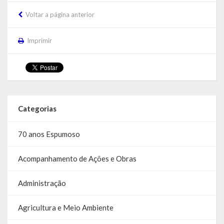
Voltar a página anterior
Concurso | Processo Seletivo | COMDICA | Audiência Pública
Orçamento Anual
Imprimir
Legislação
Portarias | Atos Administrativos
Aluno | Discente
Categorias
Saneamento Básico
70 anos Espumoso
Execução do Orçamento
Acompanhamento de Ações e Obras
Gestão Fiscal
Administração
RPPS – Regime Próprio de Previdência do Servidor
Agricultura e Meio Ambiente
RREO