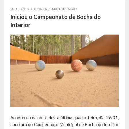
Estatísticas
20 DE JANEIRO DE 2022 AS 10:43 /
EDUCAÇÃO
Iniciou o Campeonato de Bocha do
Símbolos
Interior
Governo
Conselhos Municipais
Gabinete do Prefeito Municipal
Procuradoria e Assessoria Jurídica
Coordenadoria do Sistema de Controle Interno
Acompanhamento de Ações e Obras
Secretarias Municipais
Aconteceu na noite desta última quarta-feira, dia 19/01,
Fazenda
abertura do Campeonato Municipal de Bocha do Interior