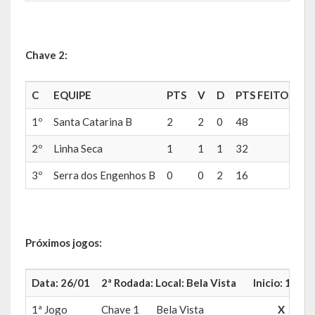
Concurso | Processo Seletivo | COMDICA | Audiência Pública
Chave 2:
Orçamento Anual
Legislação
C
EQUIPE
PTS
V
D
PTS FEITOS
P
Portarias | Atos Administrativos
1º
Santa Catarina B
2
2
0
48
1
Aluno | Discente
2º
Linha Seca
1
1
1
32
3
3º
Serra dos Engenhos B
0
0
2
16
4
Saneamento Básico
Execução do Orçamento
Gestão Fiscal
Próximos jogos:
RPPS – Regime Próprio de Previdência do Servidor
Data: 26/01
2ª Rodada: Local: Bela Vista Inicio: 19hs 3
RREO
1ª Jogo
Chave 1
Bela Vista
X