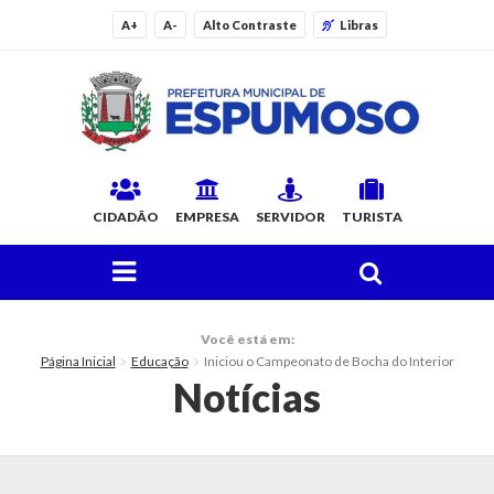
A+
A-
Alto Contraste
Libras
CIDADÃO
EMPRESA
SERVIDOR
TURISTA
FAÇA SUA BUSCA PELO SITE
O Município
Você está em:
Página Inicial
Educação
Iniciou o Campeonato de Bocha do Interior
Histórico
Notícias
Localização
Origem do Nome