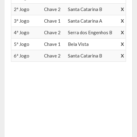
Balanço Anual
2ª Jogo
Chave 2
Santa Catarina B
X
Parecer Prévio TCE
3ª Jogo
Chave 1
Santa Catarina A
X
Prestação de Contas
4ª Jogo
Chave 2
Serra dos Engenhos B
X
5ª Jogo
Chave 1
Bela Vista
X
Editais de Licitações (2014-2024)
6ª Jogo
Chave 2
Santa Catarina B
X
Acesso à Informação
Portal da Transparência
SIC -Serviço de Informação do Cidadão
Folha de Pagamento
Demonstrativo de Receitas e Despesas
Contratos e Aditivos