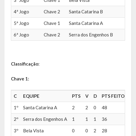
4ª Jogo
Chave 2
Santa Catarina B
24X
Hospedagem
5ª Jogo
Chave 1
Santa Catarina A
24X
PUB
6ª Jogo
Chave 2
Serra dos Engenhos B
12X
Calendário de Eventos
Galeria de Fotos
Classificação:
Vídeos
Chave 1:
Notícias
Publicações
C
EQUIPE
PTS
V
D
PTS FEITOS
P
1º
Santa Catarina A
2
2
0
48
2
Contratos | Atas | Aditivos
2º
Serra dos Engenhos A
1
1
1
36
4
Editais de Licitação
3º
Bela Vista
0
0
2
28
4
Parcerias | Patrocínio | Fomento | Colaboração | Convênios