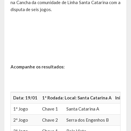
na Cancha da comunidade de Linha Santa Catarina com a
Agricultura e Meio Ambiente
disputa de seis jogos.
Assistência Social e Habitação
Coordenação e Planejamento
Educação, Cultura e Turismo
Obras e Serviços Urbanos
Saúde
Acompanhe os resultados:
Transportes e Trânsito
Geral do Governo
Data: 19/01
1ª Rodada: Local: Santa Catarina A Inicio: 
Cultura e Turismo
1ª Jogo
Chave 1
Santa Catarina A
24X
Pontos Turísticos
2ª Jogo
Chave 2
Serra dos Engenhos B
04X
Gastronomia
3ª Jogo
Chave 1
Bela Vista
18X