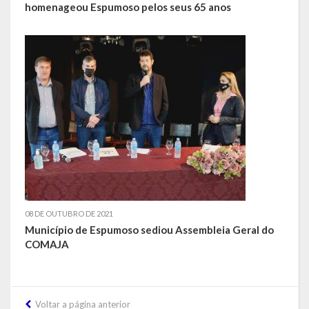
homenageou Espumoso pelos seus 65 anos
Balanço Anual
Parecer Prévio TCE
Prestação de Contas
Editais de Licitações (2014-2024)
Acesso à Informação
Portal da Transparência
SIC -Serviço de Informação do Cidadão
08 DE OUTUBRO DE 2021
Folha de Pagamento
Município de Espumoso sediou Assembleia Geral do
COMAJA
Demonstrativo de Receitas e Despesas
Contratos e Aditivos
Voltar a página anterior