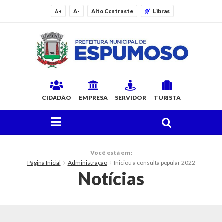
A+
A-
Alto Contraste
Libras
CIDADÃO
EMPRESA
SERVIDOR
TURISTA
FAÇA SUA BUSCA PELO SITE
O Município
Você está em:
Página Inicial
Administração
Iniciou a consulta popular 2022
Histórico
Notícias
Localização
Origem do Nome