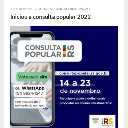
Estatísticas
17 DE NOVEMBRO DE 2022 AS 10:38 /
ADMINISTRAÇÃO
Iniciou a consulta popular 2022
Símbolos
Governo
Conselhos Municipais
Gabinete do Prefeito Municipal
Procuradoria e Assessoria Jurídica
Coordenadoria do Sistema de Controle Interno
Acompanhamento de Ações e Obras
Secretarias Municipais
Fazenda