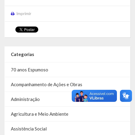
Despesas
Imprimir
Arrecadação
Diárias
Licitações e Leilões
Categorias
Diário Oficial
70 anos Espumoso
Acompanhamento de Ações e Obras
Administração
Agricultura e Meio Ambiente
Assistência Social