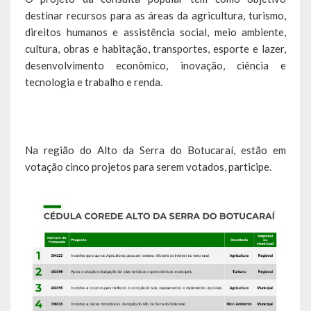
destinar recursos para as áreas da agricultura, turismo,
Hospedagem
direitos humanos e assistência social, meio ambiente,
cultura, obras e habitação, transportes, esporte e lazer,
PUB
desenvolvimento econômico, inovação, ciência e
tecnologia e trabalho e renda.
Calendário de Eventos
Galeria de Fotos
Vídeos
Na região do Alto da Serra do Botucaraí, estão em
votação cinco projetos para serem votados, participe.
Notícias
Publicações
Contratos | Atas | Aditivos
Editais de Licitação
Parcerias | Patrocínio | Fomento | Colaboração | Convênios