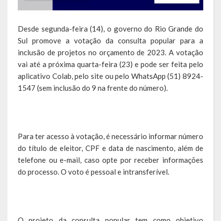
Agricultura e Meio Ambiente
Assistência Social e Habitação
Desde segunda-feira (14), o governo do Rio Grande do
Sul promove a votação da consulta popular para a
Coordenação e Planejamento
inclusão de projetos no orçamento de 2023. A votação
vai até a próxima quarta-feira (23) e pode ser feita pelo
Educação, Cultura e Turismo
aplicativo
Colab
, pelo site ou pelo WhatsApp (51) 8924-
1547 (sem inclusão do 9 na frente do número).
Obras e Serviços Urbanos
Saúde
Transportes e Trânsito
Para ter acesso à votação, é necessário informar número
do título de eleitor, CPF e data de nascimento, além de
Geral do Governo
telefone ou e-mail, caso opte por receber informações
do processo. O voto é pessoal e intransferível.
Cultura e Turismo
Pontos Turísticos
O projeto da consulta popular tem como objetivo
Gastronomia