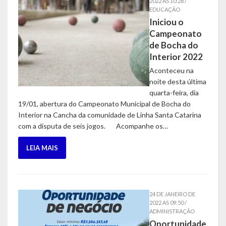
2022 AS 10:28 /
Balanço Anual
EDUCAÇÃO
Iniciou o
Parecer Prévio TCE
Campeonato
de Bocha do
Prestação de Contas
Interior 2022
Aconteceu na
Editais de Licitações (2014-2024)
noite desta última
quarta-feira, dia
Acesso à Informação
19/01, abertura do Campeonato Municipal de Bocha do
Interior na Cancha da comunidade de Linha Santa Catarina
Portal da Transparência
com a disputa de seis jogos. Acompanhe os…
SIC -Serviço de Informação do Cidadão
LEIA MAIS
Folha de Pagamento
Demonstrativo de Receitas e Despesas
24 DE JANEIRO DE
2022 AS 09:50 /
Contratos e Aditivos
ADMINISTRAÇÃO
Oportunidade