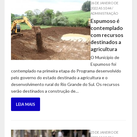
26 DE JANEIRO DE
2022 AS 10:44 /
Concurso | Processo Seletivo | COMDICA | Audiência Pública
ADMINISTRAÇÃO
Espumoso é
Orçamento Anual
contemplado
com recursos
Legislação
destinados a
agricultura
Portarias | Atos Administrativos
O Município de
Aluno | Discente
Espumoso foi
contemplado na primeira etapa do Programa desenvolvido
Saneamento Básico
pelo governo do estado destinado a agricultura e o
desenvolvimento rural do Rio Grande do Sul. Os recursos
Execução do Orçamento
serão destinados a construção de…
Gestão Fiscal
LEIA MAIS
RPPS – Regime Próprio de Previdência do Servidor
RREO
25 DE JANEIRO DE