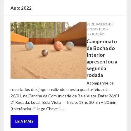
Estatísticas
Ano:
2022
Símbolos
28 DE JANEIRO DE
2022 AS 10:05 /
Governo
EDUCAÇÃO
Campeonato
Conselhos Municipais
de Bocha do
Interior
Gabinete do Prefeito Municipal
apresentou a
segunda
Procuradoria e Assessoria Jurídica
rodada
Acompanhe os
Coordenadoria do Sistema de Controle Interno
resultados dos jogos realizados nesta quarta-feira, dia
26/01, na Cancha da Comunidade de Bela Vista. Data: 26/01
Acompanhamento de Ações e Obras
2ª Rodada: Local: Bela Vista Inicio: 19hs 30min + 30 min
(tolerância) 1ª Jogo Chave 1…
Secretarias Municipais
LEIA MAIS
Fazenda