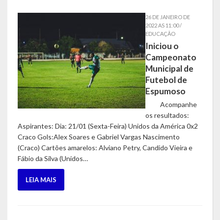
26 DE JANEIRO DE
Hospedagem
2022 AS 11:00 /
EDUCAÇÃO
PUB
Iniciou o
Campeonato
Calendário de Eventos
Municipal de
Futebol de
Galeria de Fotos
Espumoso
Acompanhe
Vídeos
os resultados:
Aspirantes: Dia: 21/01 (Sexta-Feira) Unidos da América 0x2
Notícias
Craco Gols:Alex Soares e Gabriel Vargas Nascimento
(Craco) Cartões amarelos: Alviano Petry, Candido Vieira e
Publicações
Fábio da Silva (Unidos…
Contratos | Atas | Aditivos
LEIA MAIS
Editais de Licitação
Parcerias | Patrocínio | Fomento | Colaboração | Convênios