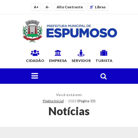
A+
A-
Alto Contraste
Libras
CIDADÃO
EMPRESA
SERVIDOR
TURISTA
FAÇA SUA BUSCA PELO SITE
O Município
Você está em:
Página Inicial
2022
(Página 15)
Histórico
Notícias
Localização
Origem do Nome