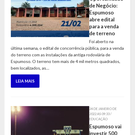
Despesas
de Negócio:
Espumoso
Arrecadação
abre edital
para a venda
Diárias
de terreno
Licitações e Leilões
Foi aberto na
última semana, o edital de concorrência pública, para a venda
Diário Oficial
do terreno com as instalações da antiga rodoviária de
Espumoso. O terreno tem mais de 4 mil metros quadrados,
bem localizados, as…
LEIA MAIS
24 DE JANEIRO DE
2022 AS 09:33 /
EDUCAÇÃO
Espumoso vai
investir 500