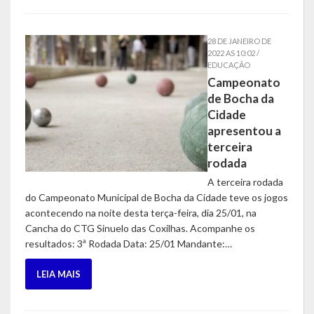
Agricultura e Meio Ambiente
Assistência Social e Habitação
28 DE JANEIRO DE
2022 AS 10:02 /
EDUCAÇÃO
Coordenação e Planejamento
Campeonato
de Bocha da
Educação, Cultura e Turismo
Cidade
Obras e Serviços Urbanos
apresentou a
terceira
Saúde
rodada
A terceira rodada
Transportes e Trânsito
do Campeonato Municipal de Bocha da Cidade teve os jogos
acontecendo na noite desta terça-feira, dia 25/01, na
Geral do Governo
Cancha do CTG Sinuelo das Coxilhas. Acompanhe os
resultados: 3ª Rodada Data: 25/01 Mandante:…
Cultura e Turismo
LEIA MAIS
Pontos Turísticos
Gastronomia