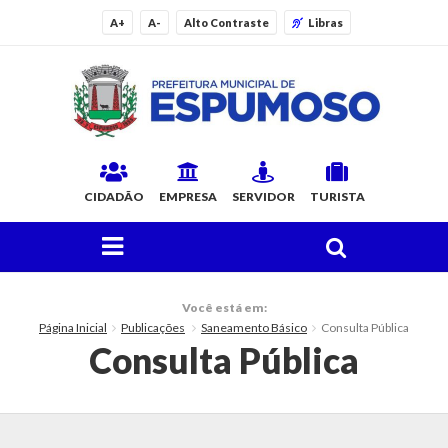
A+
A-
Alto Contraste
Libras
CIDADÃO
EMPRESA
SERVIDOR
TURISTA
FAÇA SUA BUSCA PELO SITE
O Município
Você está em:
Página Inicial
Publicações
Saneamento Básico
Consulta Pública
Histórico
Consulta Pública
Localização
Origem do Nome