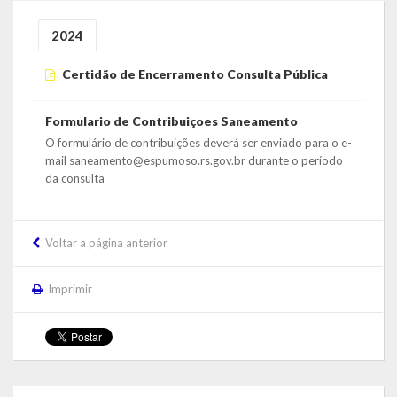
Estatísticas
2024
Símbolos
Certidão de Encerramento Consulta Pública
Governo
Formulario de Contribuiçoes Saneamento
Conselhos Municipais
O formulário de contribuições deverá ser enviado para o e-
mail saneamento@espumoso.rs.gov.br durante o período
Gabinete do Prefeito Municipal
da consulta
Procuradoria e Assessoria Jurídica
Voltar a página anterior
Coordenadoria do Sistema de Controle Interno
Imprimir
Acompanhamento de Ações e Obras
Secretarias Municipais
Fazenda