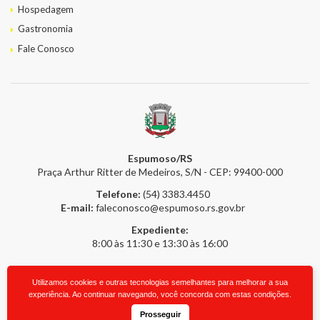
Hospedagem
Gastronomia
Fale Conosco
Espumoso/RS
Praça Arthur Ritter de Medeiros, S/N - CEP: 99400-000
Telefone:
(54) 3383.4450
E-mail:
faleconosco@espumoso.rs.gov.br
Expediente:
8:00 às 11:30 e 13:30 às 16:00
Utilizamos cookies e outras tecnologias semelhantes para melhorar a sua
2026 © Prefeitura Online
- Todos os direitos reservados.
upside.cc
experiência. Ao continuar navegando, você concorda com estas condições.
Prosseguir