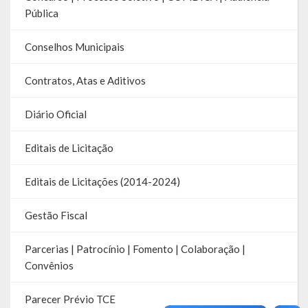
Pública
Hospedagem
Conselhos Municipais
PUB
Contratos, Atas e Aditivos
Calendário de Eventos
Diário Oficial
Galeria de Fotos
Vídeos
Editais de Licitação
Notícias
Editais de Licitações (2014-2024)
Publicações
Gestão Fiscal
Contratos | Atas | Aditivos
Parcerias | Patrocínio | Fomento | Colaboração |
Convênios
Editais de Licitação
Parecer Prévio TCE
Parcerias | Patrocínio | Fomento | Colaboração | Convênios