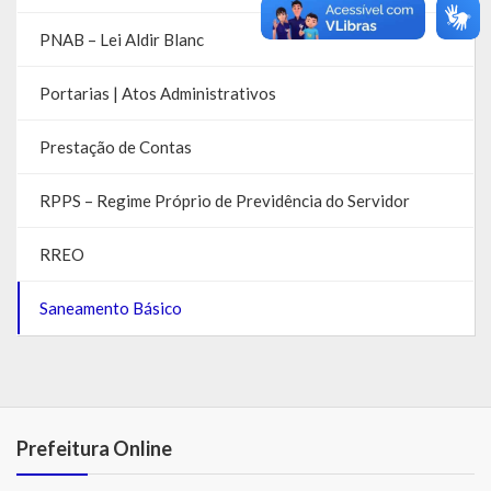
PNAB – Lei Aldir Blanc
Concurso | Processo Seletivo | COMDICA | Audiência Pública
Orçamento Anual
Portarias | Atos Administrativos
Legislação
Prestação de Contas
Portarias | Atos Administrativos
RPPS – Regime Próprio de Previdência do Servidor
Aluno | Discente
RREO
Saneamento Básico
Saneamento Básico
Execução do Orçamento
Gestão Fiscal
RPPS – Regime Próprio de Previdência do Servidor
Prefeitura Online
RREO