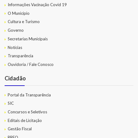
Informações Vacinação Covid 19
Balanço Anual
O Município
Parecer Prévio TCE
Cultura e Turismo
Governo
Prestação de Contas
Secretarias Municipais
Editais de Licitações (2014-2024)
Notícias
Transparência
Acesso à Informação
Ouvidoria / Fale Conosco
Portal da Transparência
Cidadão
SIC -Serviço de Informação do Cidadão
Portal da Transparência
Folha de Pagamento
SIC
Concursos e Seletivos
Demonstrativo de Receitas e Despesas
Editais de Licitação
Contratos e Aditivos
Gestão Fiscal
RREO