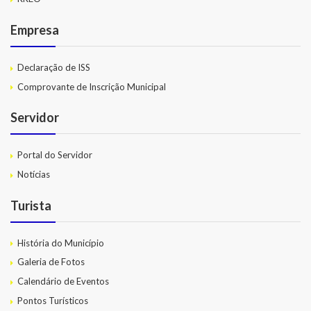
Despesas
Empresa
Arrecadação
Diárias
Declaração de ISS
Comprovante de Inscrição Municipal
Licitações e Leilões
Servidor
Diário Oficial
Portal do Servidor
Notícias
Turista
História do Município
Galeria de Fotos
Calendário de Eventos
Pontos Turísticos